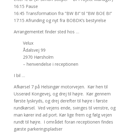
16:15 Pause
16:45 Transformation fra ”BW BI” til ”BW BOE BI”
17:15 Afrunding og nyt fra BOBDK’s bestyrelse
Arrangementet finder sted hos …
Velux
Ådalsvej 99
2970 Hørsholm
– henvendelse i receptionen
I bil …
Afkørsel 7 på Helsingør motorvejen. Kør hen til
Usserød Kongevej, og drej til højre. Kør gennem
første lyskryds, og drej derefter til højre i første
rundkørsel. Ved vejens ende, svinges til venstre, og
man kører ind ad port. Kør lige frem og følg vejen
rundt til højre. I området foran receptionen findes
gæste parkeringspladser